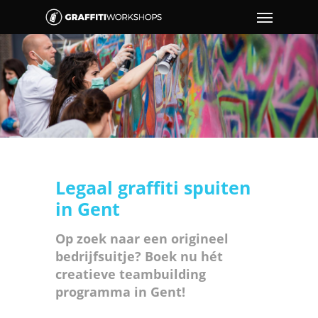
Legaal graffiti spuiten
in Gent
Op zoek naar een origineel
bedrijfsuitje? Boek nu hét
creatieve teambuilding
programma in Gent!