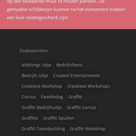
op een bestaande muur of houten panelen. De
gemaakte schilderijen kunnen na het evenement meteen
een leuk relatiegeschenk zijn!
Zoekwoorden
Afdelings Uitje
Bedrijfsfeest
Bedrijfs Uitje
Creatief Entertainment
Creatieve Workshop
Creatieve Workshops
Cursus
Familiedag
Graffiti
Graffiti Bedrijfsuitje
Graffiti Cursus
Graffitie
Graffiti Spuiten
Graffiti Teambuilding
Graffiti Workshop