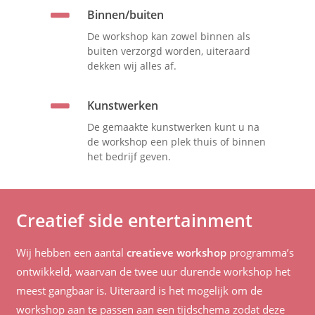
Binnen/buiten
De workshop kan zowel binnen als
buiten verzorgd worden, uiteraard
dekken wij alles af.
Kunstwerken
De gemaakte kunstwerken kunt u na
de workshop een plek thuis of binnen
het bedrijf geven.
Creatief side entertainment
Wij hebben een aantal
creatieve workshop
programma’s
ontwikkeld, waarvan de twee uur durende workshop het
meest gangbaar is. Uiteraard is het mogelijk om de
workshop aan te passen aan een tijdschema zodat deze