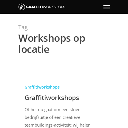
Tag
Workshops op
locatie
Graffitiworkshops
Graffitiworkshops
Of het nu gaat om een stoer
bedrijfsuitje of een creatieve
teambuildings-activiteit: wij halen