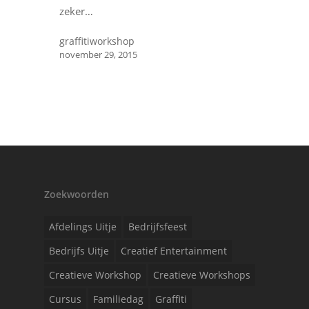
zeker…
graffitiworkshop
november 29, 2015
Zoekwoorden
Afdelings Uitje
Bedrijfsfeest
Bedrijfs Uitje
Creatief Entertainment
Creatieve Workshop
Creatieve Workshops
Cursus
Familiedag
Graffiti