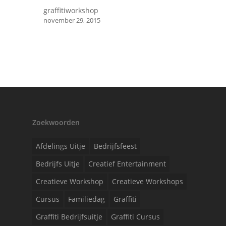
graffitiworkshop
november 29, 2015
Zoekwoorden
Afdelings Uitje
Bedrijfsfeest
Bedrijfs Uitje
Creatief Entertainment
Creatieve Workshop
Creatieve Workshops
Cursus
Familiedag
Graffiti
Graffiti Bedrijfsuitje
Graffiti Cursus