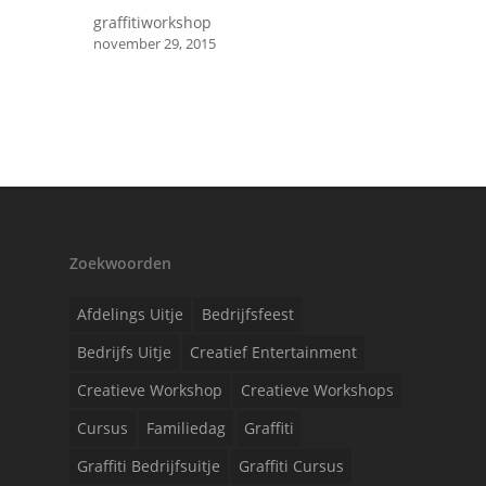
graffitiworkshop
november 29, 2015
Zoekwoorden
Afdelings Uitje
Bedrijfsfeest
Bedrijfs Uitje
Creatief Entertainment
Creatieve Workshop
Creatieve Workshops
Cursus
Familiedag
Graffiti
Graffiti Bedrijfsuitje
Graffiti Cursus